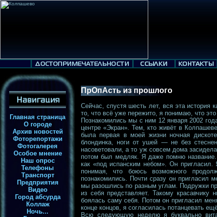
ПрОпАсть из прошлого
Сейчас, спустя шесть лет, вся эта история 
то, что всё уже пережито, я понимаю, что эт
Главная страница
Познакомились мы с ним 12 января 2002 год
О городе
центре «Экран». Тем, кто живёт в Колпашев
Архив новостей
была первая в моей жизни ночная дискоте
Фоторепортажи
блондинка, ноги от ушей — не без стеснен
Фотогалерея
насоветовали, а то уж совсем дома засидела
Особое мнение
потом был медляк. Я даже помню название.
Наш опрос
как «под испанским небом». Он пригласил. Я
Телефоны
понимая, что боюсь возможного продол
Транспорт
познакомились. Почти сразу он пригласил ме
Предприятия
мы разошлись по разным углам. Подружки пр
Видео
из себя представляет. Такому красавчику 
Город абсурда
боялась саму себя. Потом он пригласил меня
Коллаж
конце концов, я согласилась потанцевать ещё
Ночь...
Всю следующую неделю я буквально вита