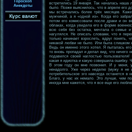
Гороскоп
встретились 19 января. Так началась наша 
Анекдоты
было. Позже выяснилось, что в апреле его д
мы встречались более трёх месяцев. Каже
мужчиной, а я «одной из». Когда его забр
потом его комиссовали после драки и он в
облаках, когда увидела его в форме военно
всю себя без остатка, мечтала о семье 
нагулялся. Не описать словами, что я пере
только начинает взрослеть, вдруг понять, ч
никакой любви не было. Или была слишком н
Ведь он именно этого хотел. Я пыталась его
то вновь пропадал и делал вид, что ничего 
подавился своей наглостью пользователя! 
какая я идиотка и какую совершила ошибку. Ч
В этом году он мне позвонил. И у меня, у
ненадолго. Уже через неделю (мужу я не и
потребительское эго навсегда останется в н
Благо, у нас их немало. Это лучше, чем п
иногда мне кажется, что я все еще его люблю