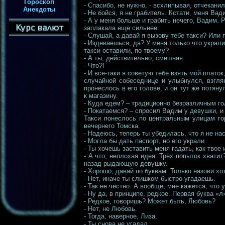
Гороскоп
- Спасибо, не нужно, - всхлипывая, отчекани
Анекдоты
- Не бойся, я не грабитель. Кстати, меня Вад
- А у меня больше и грабить нечего, Вадим. 
заплакала еще сильнее.
- Слушай, а давай я вызову тебе такси? Или 
- Издеваешься, да? У меня только что украл
такси оставили, по-твоему?
- А ты, действительно, смешная.
- Что?!
- И все-таки я советую тебе взять мой плато
случайной собеседнице и улыбнулся, взгля
пронеслось в его голове, и он тут же потян
к магазину.
- Куда едем? – традиционно безразличным го
- Покатаемся? – спросил Вадим у девушки, и
Такси понеслось по центральным улицам го
вечернего Томска.
- Надеюсь, теперь ты убедилась, что я не на
- Могла бы дать паспорт, но его украли.
- Ты хочешь заставить меня гадать, как твое
- А что, неплохая идея. Трёх попыток хвати
назад рыдающую девушку.
- Хорошо, давай по буквам. Только назови хо
- Нет, иначе ты слишком быстро угадаешь.
- Так не честно. А вообще, мне кажется, что у
- Ну да, в принципе, редкое. Первая буква «л
- Редкое, говоришь? Может быть, Любовь?
- Нет, не Любовь.
- Тогда, наверное, Лиза.
- Ты снова не угадал.