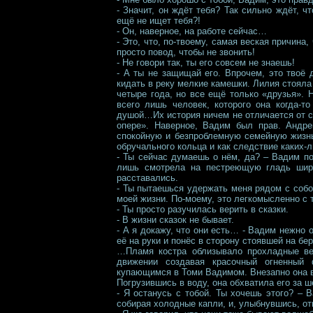
- Значит, он ждёт тебя? Так сильно ждёт, ч
ещё не ищет тебя?!
- Он, наверное, на работе сейчас…
- Это, что, по-твоему, самая веская причина
просто повод, чтобы не звонить!
- Не говори так, ты его совсем не знаешь!
- А ты не защищай его. Впрочем, это твоё 
кидать в реку мелкие камешки. Лилия стояла
четыре года, но все ещё только «друзья». 
всего лишь человек, которого она когда-т
душой…Их история ничем не отличается от с
опере». Наверное, Вадим был прав. Андре
спокойную и безпроблемную семейную жизнь:
обручального кольца и как следствие каких-
- Ты сейчас думаешь о нём, да? – Вадим по
лишь смотрела на пестреющую гладь широ
расставались.
- Ты пытаешься удержать меня рядом с собой
моей жизни. По-моему, это легкомысленно с 
- Ты просто разучилась верить в сказки.
- В жизни сказок не бывает.
- А я докажу, что они есть… - Вадим нежно 
её на руки и понёс в сторону стоявшей на бе
…Пламя костра облизывало прохладные вет
движении создавая красочный огненный
купающимся в Томи Вадимом. Внезапно она в
Погрузившись в воду, она обхватила его за ш
- Я останусь с тобой. Ты хочешь этого? –
собирая холодные капли, и, улыбнувшись, от