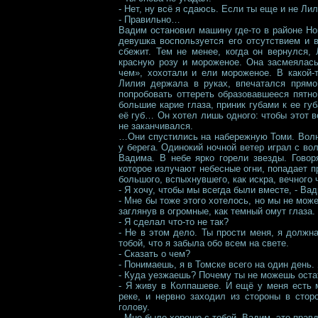
- Нет, ну всё я сдаюсь. Если ты еще и не Ли
- Правильно…
Вадим остановил машину где-то в районе Но
девушка воспользуется его отсутствием и 
сбежит. Тем не менее, когда он вернулся,
красную розу и мороженое. Она засмеялась
чем», хохотали и ели мороженое. В какой-
Лилия держала в руках, впечатался прям
попробовать оттереть образовавшееся пятно.
большие карие глаза, приник губами к ее гу
её губ… Он хотел лишь одного: чтобы этот в
не заканчивался.
…Они спустились на набережную Томи. Волн
у берега. Одинокий ночной ветер играл с в
Вадима. В небе ярко горели звезды. Говор
которое излучают небесные огни, попадает 
большого, вспыхнувшего, как искра, вечного
- Я хочу, чтобы мы всегда были вместе, - В
- Мне бы тоже этого хотелось, но мы не мо
заглянув в огромные, как темный омут глаза.
- Я сделал что-то не так?
- Не в этом дело. Ты прости меня, я должн
тобой, что я забыла обо всем на свете.
- Сказать о чем?
- Понимаешь, я в Томске всего на один день.
- Куда уезжаешь? Почему ты не можешь оста
- Я живу в Колпашеве. И ещё у меня есть 
реке, и нервно заходил из стороны в стор
голову.
- Мне было хорошо с тобой, Вадим, это правд