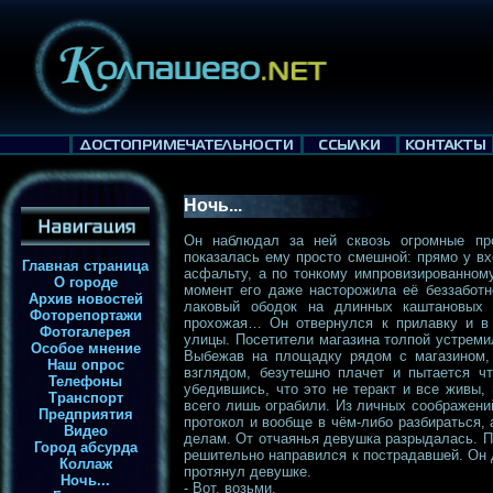
Ночь...
Он наблюдал за ней сквозь огромные про
показалась ему просто смешной: прямо у вх
Главная страница
асфальту, а по тонкому импровизированному
О городе
момент его даже насторожила её беззаботн
Архив новостей
лаковый ободок на длинных каштановых
Фоторепортажи
прохожая… Он отвернулся к прилавку и в
Фотогалерея
улицы. Посетители магазина толпой устреми
Особое мнение
Выбежав на площадку рядом с магазином, 
Наш опрос
взглядом, безутешно плачет и пытается чт
Телефоны
убедившись, что это не теракт и все живы,
Транспорт
всего лишь ограбили. Из личных соображени
Предприятия
протокол и вообще в чём-либо разбираться, 
Видео
делам. От отчаянья девушка разрыдалась. 
Город абсурда
решительно направился к пострадавшей. Он 
Коллаж
протянул девушке.
Ночь...
- Вот, возьми.