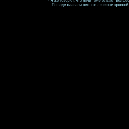
- Я же говорил, что ночи тоже бывают волш
…По воде плавали нежные лепестки красной 