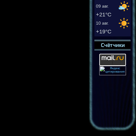
09 авг.
+21°C
10 авг.
+19°C