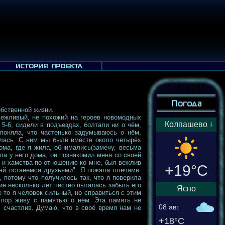
обственной жизни.
 вежливый, не похожий на героев новомодных
Колпашево
5-6, сидели в подъездах, болтали ни о чём,
 поняла, что частенько задумываюсь о нём,
илась. С ним мы были вместе около четырёх
ома, где я жила, обнимались(замечу, весьма
ла у него дома, он познакомил меня со своей
и и хамства по отношению ко мне, был вежлив
+19°C
вай останемся друзьями". Я пожала плечами:
, потому что получилось так, что я поверила
ие несколько лет честно пыталась забыть его
Ясно
-то я человек сильный, но справиться с этим
х пор живу с памятью о нём. Эта память не
08 авг.
л счастлив. Думаю, что в своё время нам не
+18°C