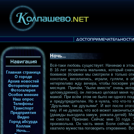
Ночь...
Всё-таки любовь существует. Начинаю в этом
В 16 лет встретила мальчика, который снач
Главная страница
боевиков (боевики мы смотрели в только от
О городе
хохотали, веселились, играли, гуляли, в 
Архив новостей
нетерпеливо жду вечера, чтобы поскорее у
Фоторепортажи
месяцев. Причём, "были вместе" очень инте
Фотогалерея
целомудренно), он легонько целовал меня чу
Особое мнение
мамой. При всём этом не было ни одного поц
Наш опрос
и предупредителен. Но я чуяла, что что-то
Телефоны
"Друзьями, так друзьями". И вот после этог
Транспорт
ему. И не думала, что всё может закончитьс
Предприятия
(дважды выходила замуж, рожала детей). Мно
Видео
не смогла. Признаю. Сейчас мне 33 года. 
Город абсурда
произвольна. Он часть меня. Боли сейчас н
Коллаж
хватило мужества поговорить откровенно. Вот
Ночь...