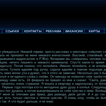
 убеждаться. Никакой лирики, просто расскажу о некоторых событиях с
ала не произвёл на меня никакого впечатления. Высокий, спокойный,
крывшемся видеосалоне в РЭБе). Вечерами мы собирались человек по 
общем, ничего лишнего и никакого криминала). Спустя какое-то время
видеться. Потом поняла, что полюбила. Именно полюбила, а не влюб
ресно. Гуляли вдвоём под ручку, сидели вдвоём в темном подъезде д
ть ниже мочки уха и думал, что я этого не замечаю. Несколько раз я бы
елуя и ни единого слова о любви. Он никогда не позволял себе грубост
 между нами есть. 24 февраля он пришёл ко мне и сказал: "Света, да
о началось очень страшное. Я вошла в квартиру и задохнулась от боли
я. Первые года полтора кто-то методично драл душу в клочья. Следующ
го лет душила, а потом выкорчёвывала из себя чувство к нему. Вообще
У меня за плечами два брака, два развода, двое детей. И я до си
ет, есть только светлое и тёплое чувство. Я очень хочу, чтобы он бы
 так. А что будет дальше, я не знаю.