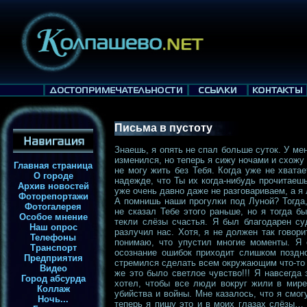
Письма в пустоту
Знаешь, я опять не спал больше суток. У ме
изменился, но теперь я сижу ночами и схожу 
Главная страница
не могу жить без Тебя. Когда уже не хватае
О городе
надежде, что Ты их когда-нибудь прочитаешь
Архив новостей
уже очень давно даже не разговариваем, а я 
Фоторепортажи
А помнишь наши прогулки под Луной? Тогда,
Фотогалерея
не сказал Тебе этого раньше, но я тогда б
Особое мнение
текли слёзы счастья. Я был благодарен су
Наш опрос
разлучил нас. Хотя, я не должен так говори
Телефоны
понимаю, что упустил многие моменты. Я 
Транспорт
осознание ошибок приходит слишком поздно
Предприятия
стремился сделать всем окружающим что-то х
Видео
же это было светлое чувство!!! Я навсегда
Город абсурда
хотел, чтобы все люди вокруг жили в мире
Коллаж
убийства и войны. Мне казалось, что я смо
Ночь...
теперь я пишу это и в моих глазах слёзы…