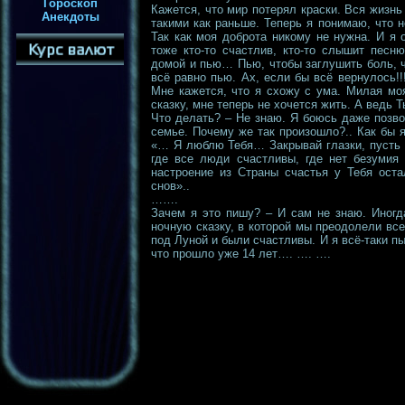
Гороскоп
Кажется, что мир потерял краски. Вся жизн
Анекдоты
такими как раньше. Теперь я понимаю, что н
Так как моя доброта никому не нужна. И я
тоже кто-то счастлив, кто-то слышит песн
домой и пью… Пью, чтобы заглушить боль, 
всё равно пью. Ах, если бы всё вернулось!
Мне кажется, что я схожу с ума. Милая моя
сказку, мне теперь не хочется жить. А ведь
Что делать? – Не знаю. Я боюсь даже позво
семье. Почему же так произошло?.. Как бы 
«… Я люблю Тебя… Закрывай глазки, пусть Т
где все люди счастливы, где нет безумия 
настроение из Страны счастья у Тебя ост
снов»..
…….
Зачем я это пишу? – И сам не знаю. Иногд
ночную сказку, в которой мы преодолели вс
под Луной и были счастливы. И я всё-таки пы
что прошло уже 14 лет…. …. ….