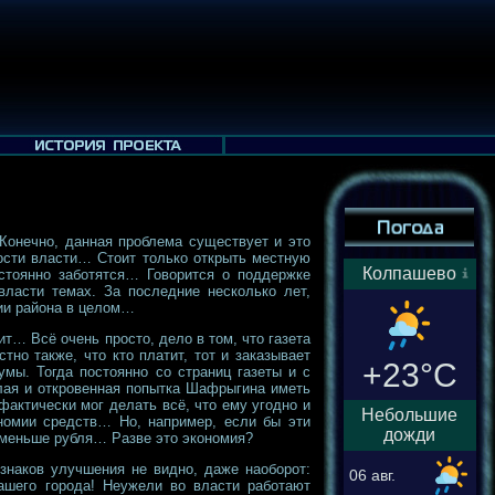
Конечно, данная проблема существует и это
ости власти… Стоит только открыть местную
Колпашево
стоянно заботятся… Говорится о поддержке
ласти темах. За последние несколько лет,
ии района в целом…
т… Всё очень просто, дело в том, что газета
но также, что кто платит, тот и заказывает
+23°C
мы. Тогда постоянно со страниц газеты и с
лая и откровенная попытка Шафрыгина иметь
фактически мог делать всё, что ему угодно и
Небольшие
номии средств… Но, например, если бы эти
дожди
 меньше рубля… Разве это экономия?
знаков улучшения не видно, даже наоборот:
06 авг.
нашего города! Неужели во власти работают