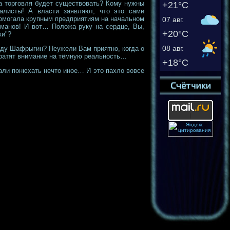
эта торговля будет существовать? Кому нужны
+21°C
алисты! А власти заявляют, что это сами
 помогала крупным предприятиям на начальном
07 авг.
рманов! И вот… Положа руку на сердце, Вы,
+20°C
ки"?
еду Шафрыгин? Неужели Вам приятно, когда о
08 авг.
братят внимание на тёмную реальность…
+18°C
али понюхать нечто иное… И это пахло вовсе