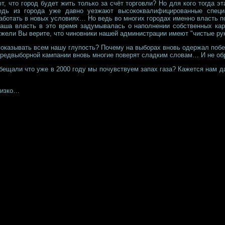
, что город будет жить только за счёт торговли? Но для кого тогда 
дь из города уже давно уезжают высококвалифицированные специ
работать в новых условиях… Но ведь во многих городах именно власть
аша власть в это время задумывалась о наполнении собственных ка
ужели Вы верите, что чиновники нашей администрации имеют "чистые ру
 показывать всем нашу глупость? Почему на выборах вновь одержал поб
предвыборной кампании вновь многие поверят сладким словам… И не о
бещали что уже в 2000 году мы почувствуем запах газа? Кажется нам д
близко…