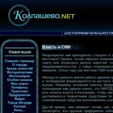
Власть и СМИ
Неоднократно нам приходилось слышать в э
бесспорно! Однако, лучше обратить вниман
Главная страница
газету или посмотреть выпуск новостей, 
О городе
предпринимательства, о новых открывшихс
Архив новостей
наверное, только пару раз местные СМИ осм
Фоторепортажи
Фотогалерея
Никогда не давался анализ работы администр
Особое мнение
и телевидение финансируются из местного б
Наш опрос
музыку. Например, вспомним попытку Шафры
Телефоны
телеэкранов нам давали понять, что НАРОД
Транспорт
всю полноту власти в Колпашеве, чтобы никт
Предприятия
распоряжаться бюджетными средствами по 
Видео
сэкономленные средства выплачивались учит
Город абсурда
Коллаж
Другой пример, нам забивают головы тем, 
Ночь...
посмотрите, все крупные предприятия сейч