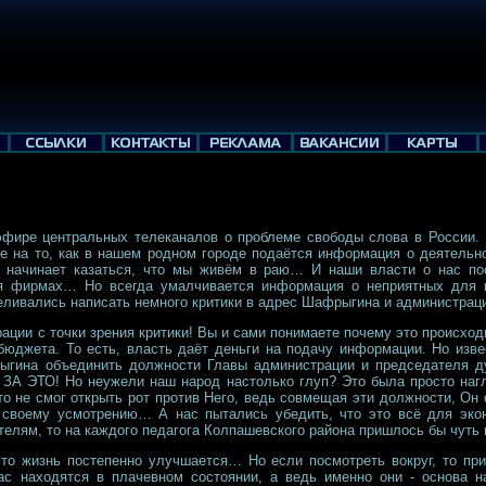
фире центральных телеканалов о проблеме свободы слова в России. 
ие на то, как в нашем родном городе подаётся информация о деятельн
то начинает казаться, что мы живём в раю… И наши власти о нас по
я фирмах… Но всегда умалчивается информация о неприятных для в
еливались написать немного критики в адрес Шафрыгина и администрац
ации с точки зрения критики! Вы и сами понимаете почему это происходи
юджета. То есть, власть даёт деньги на подачу информации. Но извест
гина объединить должности Главы администрации и председателя ду
 ЗА ЭТО! Но неужели наш народ настолько глуп? Это была просто наг
о не смог открыть рот против Него, ведь совмещая эти должности, Он 
своему усмотрению… А нас пытались убедить, что это всё для эко
елям, то на каждого педагога Колпашевского района пришлось бы чуть
что жизнь постепенно улучшается… Но если посмотреть вокруг, то при
ас находятся в плачевном состоянии, а ведь именно они - основа 