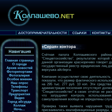
«Серая» контора
Счётная палата Колпашевского района
“Спецавтохозяйство”, результатом которо
Главная страница
данной организации красноречиво говорит д
О городе
государственный реестр юридических лиц да
Архив новостей
верхушка айсберга.
Фоторепортажи
Фотогалерея
Компания осуществляет свою деятельность з
Особое мнение
показали, что размер фактического использ
Наш опрос
на 295 тыс. 277 руб. 10 коп. Эти средств
Телефоны
администрации поселения отсутствует должн
Транспорт
“Спецавтохозяйство” в своих отчётах не ра
Предприятия
что затрудняет контроль использовани
Видео
самоуправления вообще не определены случ
Город абсурда
Коллаж
Проверка также выявила нарушения трудо
Ночь...
присваивались квалификационные разряды, а