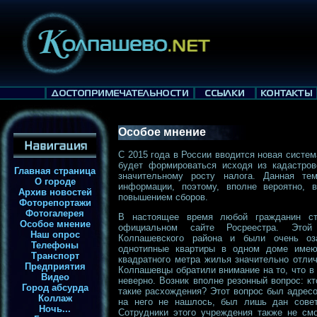
Особое мнение
С 2015 года в России вводится новая систе
будет формироваться исходя из кадастров
Главная страница
значительному росту налога. Данная те
О городе
информации, поэтому, вполне вероятно,
Архив новостей
повышением сборов.
Фоторепортажи
Фотогалерея
В настоящее время любой гражданин ст
Особое мнение
официальном сайте Росреестра. Этой
Наш опрос
Колпашевского района и были очень оз
Телефоны
однотипные квартиры в одном доме имеют
Транспорт
квадратного метра жилья значительно отли
Предприятия
Колпашевцы обратили внимание на то, что 
Видео
неверно. Возник вполне резонный вопрос: к
Город абсурда
такие расхождения? Этот вопрос был адресо
Коллаж
на него не нашлось, был лишь дан совет
Ночь...
Сотрудники этого учреждения также не смо