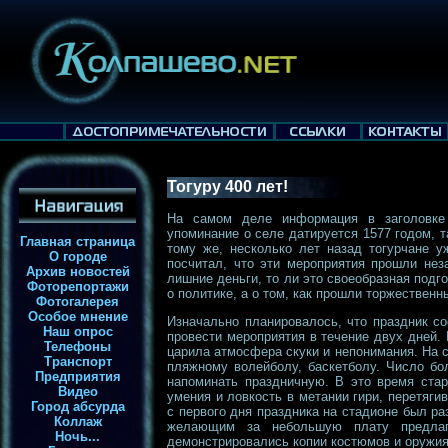
Тогуру 400 лет!
На самом деле информация в заголовке 
упоминание о селе датируется 1577 годом, т
Главная страница
тому же, несколько лет назад тогурчане у
О городе
посчитал, что эти мероприятия прошли нез
Архив новостей
лишние деньги, то ли это своеобразная подго
Фоторепортажи
о политике, а о том, как прошли торжественн
Фотогалерея
Особое мнение
Изначально планировалось, что праздник с
Наш опрос
провести мероприятия в течение двух дней. 
Телефоны
царила атмосфера скуки и непонимания. На 
Транспорт
пляжному волейболу, баскетболу. Число б
Предприятия
напоминать праздничную. В это время стар
Видео
умения и ловкость в метании гири, перетяги
Город абсурда
с первого дня праздника на стадионе был ра
Коллаж
желающим за небольшую плату предлага
Ночь...
демонстрировались копии костюмов и оружия