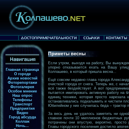
Приметы весны
Если утром, выходя на работу, Вы вынужден
упорно отказывается ехать на Вашу улицу
Главная страница
Колпашево, в который пришла весна...
О городе
Архив новостей
Ещё совсем недавно глава города Александр
Фоторепортажи
очисткой города от снега. Теперь же, с нача
Фотогалерея
всё также бездействует. А вот предпринима
Особое мнение
пытается имитировать активную работу на б
Наш опрос
единиц техники, которая просто нарезала 
Телефоны
останавливались подкалымить и чистили пло
Транспорт
Юбилейном у них случилась беда – трактор п
Предприятия
Видео
За весь день не удалось заметить ни одной
Город абсурда
главное почти 10 миллионов бюджетных руб
Коллаж
потрачены они впустую, вероятно, просто
Ночь...
Главы городского поселения достигло апогея