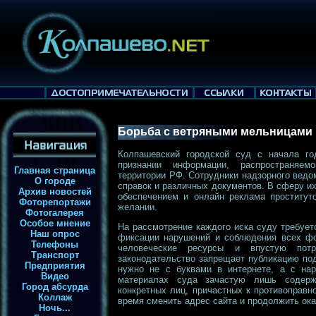
Борьба с ветряными мельницами
Колпашевский городской суд с начала го
признании информации, распространяем
Главная страница
территории РФ. Сотрудники надзорного ведо
О городе
справок и различных документов. В сферу и
Архив новостей
обеспечением и онлайн реклама проститут
Фоторепортажи
желании.
Фотогалерея
Особое мнение
На рассмотрение каждого иска суду требует
Наш опрос
фиксации нарушений и соблюдения всех фо
Телефоны
человеческие ресурсы и впустую потра
Транспорт
законодательство запрещает публикацию по
Предприятия
нужно не с буквами в интернете, а с нар
Видео
материалах суда зачастую лишь содерж
Город абсурда
конкретных лиц, причастных к противоправн
Коллаж
время сменить адрес сайта и продолжить ока
Ночь...