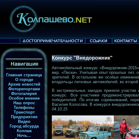
Конкурс "Внедорожник"
Автомобильный конкурс «Внедорожник-2015»
мкр. «Пески». Учитывая опыт прошлых лет, 
Главная страница
зрителей. В остальном же особых изменени
О городе
владельцы легковых автомобилей, во второй
Архив новостей
Фоторепортажи
В экстремальных заездах приняли участие н
Фотогалерея
конкурс. Все участники продемонстриров
Особое мнение
победителей. По итогам соревнований, пер
Наш опрос
Василия Колосова. В конкурсе внедорожнико
Телефоны
04.10.15
Транспорт
Предприятия
Видео
Город абсурда
Коллаж
Ночь...