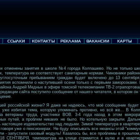
ыли отменены занятия в школе №4 города Колпашево. Но не только шк
х, температура не соответствует санитарным нормам. Чиновники район
руглосуточным пребыванием граждан будет включено до 13 сентября.
ятия вспомнили о наступившей осени только с первыми заморозками. 
района Андрей Медных в эфире томской телекомпании ТВ-2 отрапортова
редакции сайта поступило сообщение от нашего читателя, в котором он 
щение.
ей российской жизни? Я даже не надеюсь, что моё сообщение будет
 уже избитая тема, которую упоминать противно, но всё же… В Колп
ба ветераны труда, участники ВОВ. 3-4 года назад в этом микрора
ых путей, а проблем никаких не было. Но котельную закрыли. Даль
ь настоящее издевательство над людьми. Зимой температура в квартире
оворя уже о пенсионерах. Не буду описывать все нюансы этой "коммун
ли - запустили газовый модуль! Казалось бы, все проблемы в прошлом
 18 СЕНТЯБРЯ, температура на улице стремится к нулю и в квартире