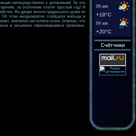
нкции непосредственно к должникам! За что
08 авг.
рочим, за отопление платят круглый год! И
яйства. Во дворе многострадального дома по
+18°C
ы. Об этом неоднократно сообщали жильцы в
вает, внезапно наступила осень (хорошо, что
09 авг.
песка и засыпали образовавшиеся промоины.
+20°C