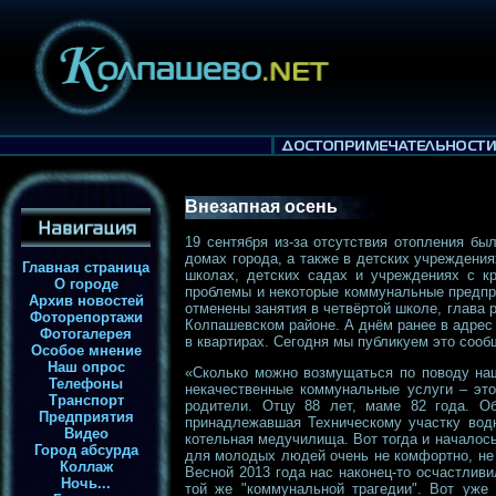
Внезапная осень
19 сентября из-за отсутствия отопления б
домах города, а также в детских учреждения
Главная страница
школах, детских садах и учреждениях с к
О городе
проблемы и некоторые коммунальные предпри
Архив новостей
отменены занятия в четвёртой школе, глава 
Фоторепортажи
Колпашевском районе. А днём ранее в адрес 
Фотогалерея
в квартирах. Сегодня мы публикуем это сооб
Особое мнение
Наш опрос
«Сколько можно возмущаться по поводу наш
Телефоны
некачественные коммунальные услуги – это
Транспорт
родители. Отцу 88 лет, маме 82 года. О
Предприятия
принадлежавшая Техническому участку водн
Видео
котельная медучилища. Вот тогда и началос
Город абсурда
для молодых людей очень не комфортно, не г
Коллаж
Весной 2013 года нас наконец-то осчастливи
Ночь...
той же "коммунальной трагедии". Вот уже