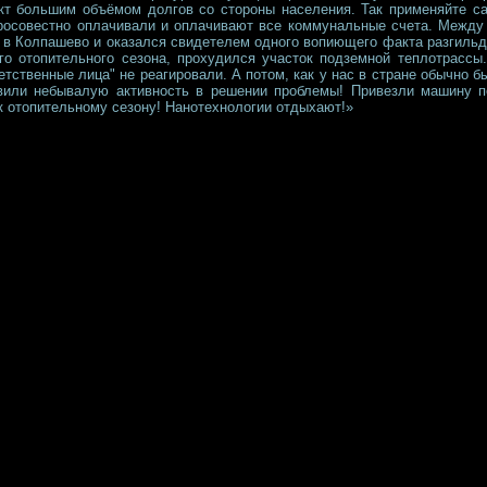
кт большим объёмом долгов со стороны населения. Так применяйте са
росовестно оплачивали и оплачивают все коммунальные счета. Между п
 в Колпашево и оказался свидетелем одного вопиющего факта разгильд
го отопительного сезона, прохудился участок подземной теплотрасс
тственные лица" не реагировали. А потом, как у нас в стране обычно бы
явили небывалую активность в решении проблемы! Привезли машину 
к отопительному сезону! Нанотехнологии отдыхают!»