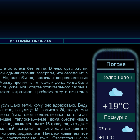
ола осталась без тепла. В некоторых жилых
ной администрации заверяли, что отопление в
Колпашево
 Но, как обычно, возникли непредвиденные
Между прочим, в тот самый день, когда были
л об успешном старте отопительного сезона в
также затрагивает проблему отсутствия тепла
+19°C
 услышано теми, кому оно адресовано. Ведь
ашеве, на улице М. Горького 24, живут мои
йоне была своя ведомственная котельная,
Пасмурно
нейшее "теплоснабжение" дома обеспечивала
 не поднималась выше 15 градусов, что даже
альной трагедии", нет смысла и так понятно.
07 авг.
, но рано радовались. Начался новый акт всё
+19°C
, соответственно, тоже. Ответственные за