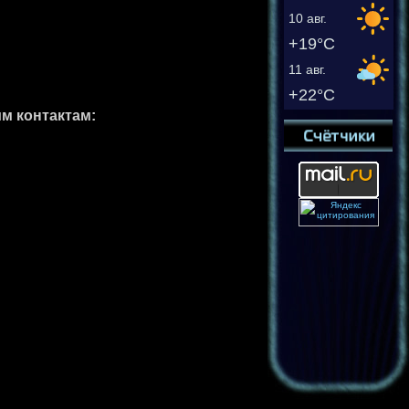
10 авг.
+19°C
11 авг.
+22°C
м контактам: