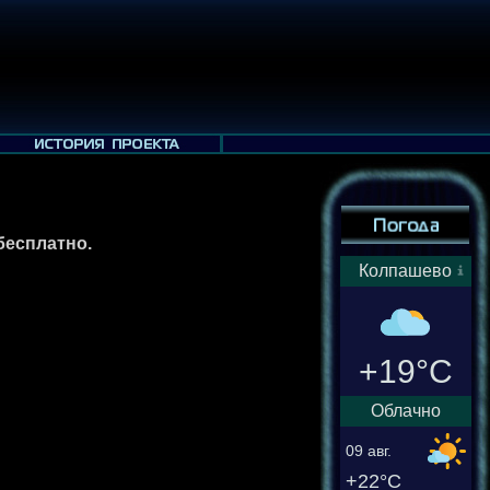
бесплатно.
Колпашево
+19°C
Облачно
09 авг.
+22°C