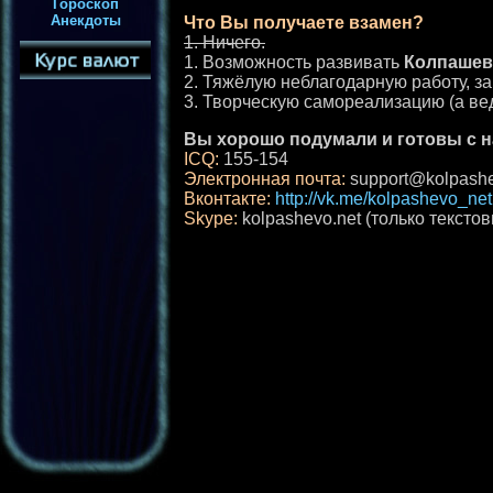
Гороскоп
Анекдоты
Что Вы получаете взамен?
1. Ничего.
1. Возможность развивать
Колпашев
2. Тяжёлую неблагодарную работу, за
3. Творческую самореализацию (а ве
Вы хорошо подумали и готовы с на
ICQ:
155-154
Электронная почта:
support@kolpashe
Вконтакте:
http://vk.me/kolpashevo_net
Skype:
kolpashevo.net (только текстов