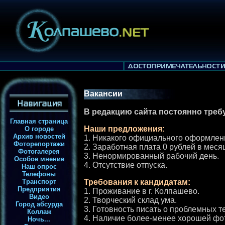
Вакансии
В редакцию сайта постоянно треб
Главная страница
Наши предложения:
О городе
Архив новостей
1. Никакого официального оформлен
Фоторепортажи
2. Заработная плата 0 рублей в меся
Фотогалерея
3. Ненормированный рабочий день.
Особое мнение
4. Отсутствие отпуска.
Наш опрос
Телефоны
Транспорт
Требования к кандидатам:
Предприятия
1. Проживание в г. Колпашево.
Видео
2. Творческий склад ума.
Город абсурда
3. Готовность писать о проблемных т
Коллаж
4. Наличие более-менее хорошей фо
Ночь...