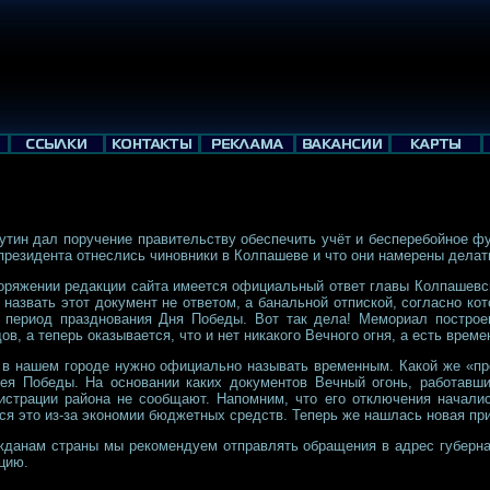
утин дал поручение правительству обеспечить учёт и бесперебойное ф
 президента отнеслись чиновники в Колпашеве и что они намерены делат
поряжении редакции сайта имеется официальный ответ главы Колпашев
азвать этот документ не ответом, а банальной отпиской, согласно ко
 период празднования Дня Победы. Вот так дела! Мемориал построе
в, а теперь оказывается, что и нет никакого Вечного огня, а есть врем
 в нашем городе нужно официально называть временным. Какой же «пр
ея Победы. На основании каких документов Вечный огонь, работавши
страции района не сообщают. Напомним, что его отключения начались
ся это из-за экономии бюджетных средств. Теперь же нашлась новая пр
данам страны мы рекомендуем отправлять обращения в адрес губернат
цию.