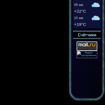
09 авг.
+22°C
10 авг.
+19°C