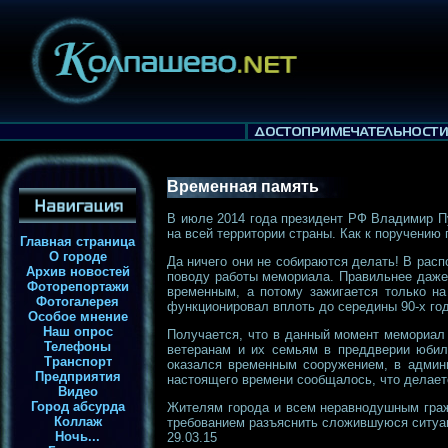
Временная память
В июле 2014 года президент РФ Владимир П
на всей территории страны. Как к поручению
Главная страница
О городе
Да ничего они не собираются делать! В рас
Архив новостей
поводу работы мемориала. Правильнее даже н
Фоторепортажи
временным, а потому зажигается только на
Фотогалерея
функционировал вплоть до середины 90-х годо
Особое мнение
Наш опрос
Получается, что в данный момент мемориал
Телефоны
ветеранам и их семьям в преддверии юбил
Транспорт
оказался временным сооружением, в админи
Предприятия
настоящего времени сообщалось, что делает
Видео
Город абсурда
Жителям города и всем неравнодушным граж
Коллаж
требованием разъяснить сложившуюся ситуа
Ночь...
29.03.15