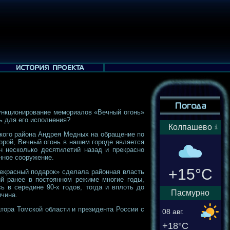
ункционирование мемориалов «Вечный огонь»
ь для его исполнения?
Колпашево
ского района Андрея Медных на обращение по
торой, Вечный огонь в нашем городе является
н несколько десятилетий назад и прекрасно
енное сооружение.
+15°C
екрасный подарок» сделала районная власть
й ранее в постоянном режиме многие годы,
 в середине 90-х годов, тогда и вплоть до
Пасмурно
ичина.
ора Томской области и президента России с
08 авг.
+18°C