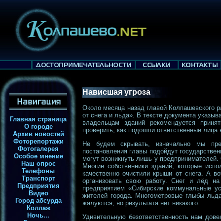
Нависшая угроза
Около месяца назад главой Колпашевского р
от снега и льда». В тексте документа указыв
Главная страница
владельцам зданий рекомендуется прин
О городе
проверить, как подошли ответственные лица
Архив новостей
Фоторепортажи
Не будем скрывать, изначально мы пре
Фотогалерея
постановления главы подойдут государстве
Особое мнение
могут возникнуть лишь у предпринимателей.
Наш опрос
Многие собственники зданий, которые испо
Телефоны
качественно очистили крыши от снега. А в
Транспорт
организовать свою работу. Снег и лёд 
Предприятия
предприятием «Сибирские коммунальные ус
Видео
жителей города. Многометровые глыбы льда
Город абсурда
жалуются, но результата нет никакого.
Коллаж
Ночь...
Удивительную безответственность нам дове