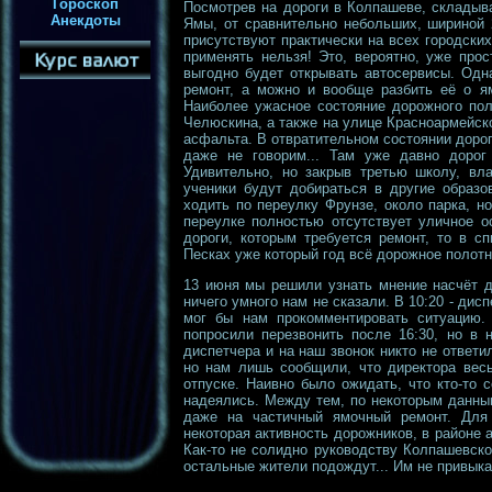
Гороскоп
Посмотрев на дороги в Колпашеве, складыва
Анекдоты
Ямы, от сравнительно небольших, шириной 
присутствуют практически на всех городски
применять нельзя! Это, вероятно, уже прос
выгодно будет открывать автосервисы. Одн
ремонт, а можно и вообще разбить её о ям
Наиболее ужасное состояние дорожного пол
Челюскина, а также на улице Красноармейско
асфальта. В отвратительном состоянии дорог
даже не говорим... Там уже давно дорог
Удивительно, но закрыв третью школу, вл
ученики будут добираться в другие образ
ходить по переулку Фрунзе, около парка, но
переулке полностью отсутствует уличное о
дороги, которым требуется ремонт, то в с
Песках уже который год всё дорожное полот
13 июня мы решили узнать мнение насчёт д
ничего умного нам не сказали. В 10:20 - дис
мог бы нам прокомментировать ситуацию.
попросили перезвонить после 16:30, но в 
диспетчера и на наш звонок никто не ответи
но нам лишь сообщили, что директора весь
отпуске. Наивно было ожидать, что кто-то 
надеялись. Между тем, по некоторым данным
даже на частичный ямочный ремонт. Для
некоторая активность дорожников, в районе 
Как-то не солидно руководству Колпашевско
остальные жители подождут... Им не привыка