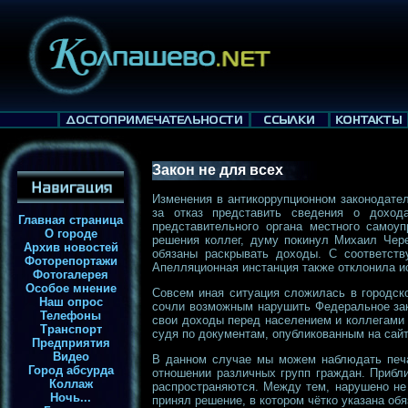
Закон не для всех
Изменения в антикоррупционном законодате
за отказ представить сведения о доход
Главная страница
представительного органа местного самоу
О городе
решения коллег, думу покинул Михаил Чере
Архив новостей
обязаны раскрывать доходы. С соответств
Фоторепортажи
Апелляционная инстанция также отклонила и
Фотогалерея
Особое мнение
Совсем иная ситуация сложилась в городско
Наш опрос
сочли возможным нарушить Федеральное зако
Телефоны
свои доходы перед населением и коллегами н
Транспорт
судя по документам, опубликованным на сайт
Предприятия
Видео
В данном случае мы можем наблюдать печал
Город абсурда
отношении различных групп граждан. Прибл
Коллаж
распространяются. Между тем, нарушено не 
Ночь...
принял решение, в котором чётко указана об